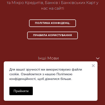
та Мікро Кредитів, Банків і Банківських Карт у
нас на сайті
ПОЛІТИКА КОНФІДЕНЦ.
ПРАВИЛА КОРИСТУВАННЯ
Інші Мови
UA
|
UA-ru
|
KZ-ru
US-en
|
PH-en
Для вашої зручності ми використовуємо файли
cookie. Ознайомтеся з нашою Політикою
IN-en
|
RO
|
PL
конфіденційності, щоб дізнатися більше.
Email: moc.liamg%40auni.ccob
ES
|
MX-es
|
CO-es
Tell: +38(096)466-99-05
Прийняти
Telegram: @bocc_inua
Inst: bocc_inua