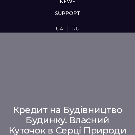
NEWS
SUPPORT
UA
RU
Кредит на Будівництво
Будинку. Власний
Куточок в Серці Природи