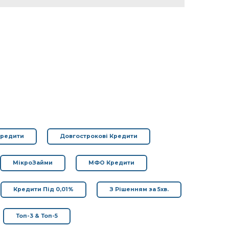
Кредити
Довгострокові Кредити
МікроЗайми
МФО Кредити
Кредити Під 0,01%
З Рішенням за 5хв.
Топ-3 & Топ-5