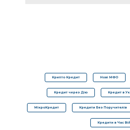
Крипто Кредит
Нові МФО
Кредит через Дію
Кредит в Ук
МікроКредит
Кредити Без Поручителів
Кредити в Час Ві