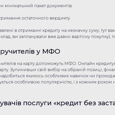
н мінімальний пакет документів;
тримання остаточного вердикту.
авлені в отриманні кредиту на незначну суму, тут ва
лад, ви запланували вже давно вартісну покупку), т
оручителів у МФО
учителів на карту допоможуть МФО. Онлайн кредит
арту. Зупинивши свій вибір на обраній позиці, фіна
не знадобиться якихось особливих навичок чи проход
тується особливою популярністю, і з кожним роком н
увачів послуги «кредит без заст