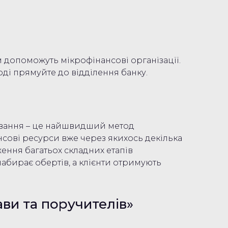
м допоможуть мікрофінансові організації.
оді прямуйте до відділення банку.
ування – це найшвидший метод
нсові ресурси вже через якихось декілька
ження багатьох складних етапів
абирає обертів, а клієнти отримують
ави та поручителів»