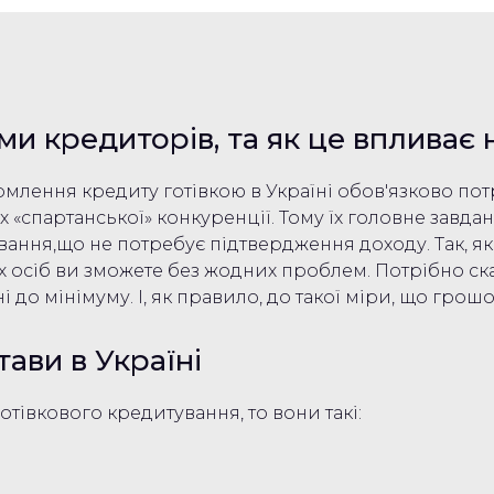
ми кредиторів, та як це впливає
млення кредиту готівкою в Україні обов'язково пот
х «спартанської» конкуренції. Тому їх головне завда
вання,що не потребує підтвердження доходу. Так, як
 осіб ви зможете без жодних проблем. Потрібно ска
і до мінімуму. І, як правило, до такої міри, що гро
ави в Україні
тівкового кредитування, то вони такі: