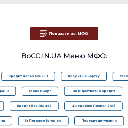
Показати всі МФО
BoCC.IN.UA Меню МФО:
Кредит через Банк ID
Кредит на Картку
Усі 
раїні
Гроші в Борг
100 Відсотковий Кредит
Кредит Без Відмов
Цілодобові Позики 24/7
йни
Із Поганою Історією
Перекредитування