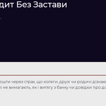
дит Без Застави
.
ошти через страх, що колеги, друзі чи родичі дізн
ї не вимагають, як і витягу з банку чи довідки про д