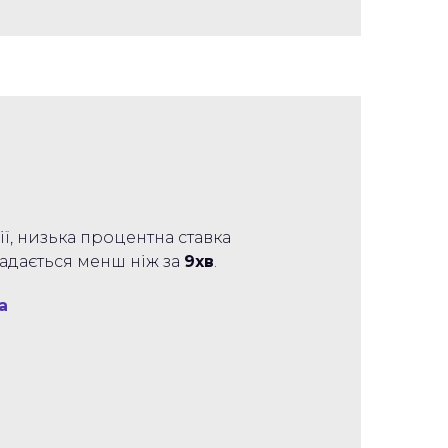
ії, низька процентна ставка
надається менш ніж за
9хв
.
а