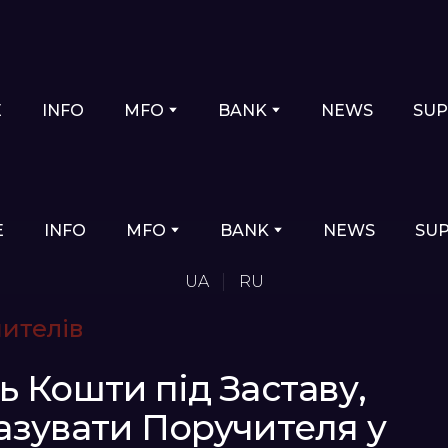
E
INFO
MFO
BANK
NEWS
SU
E
INFO
MFO
BANK
NEWS
SU
UA
RU
чителів
ь Кошти під Заставу,
азувати Поручителя у