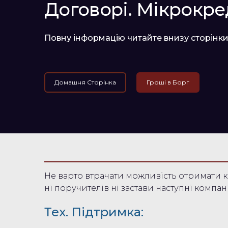
Договорі. Мікрокре
Повну інформацію читайте внизу сторінки
Домашня Сторінка
Гроші в Борг
Не варто втрачати можливість отримати к
ні поручителів ні застави наступні компані
Тех. Підтримка: