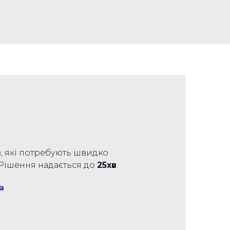
тів, які потребують швидко
 Рішення надається до
25хв
.
а