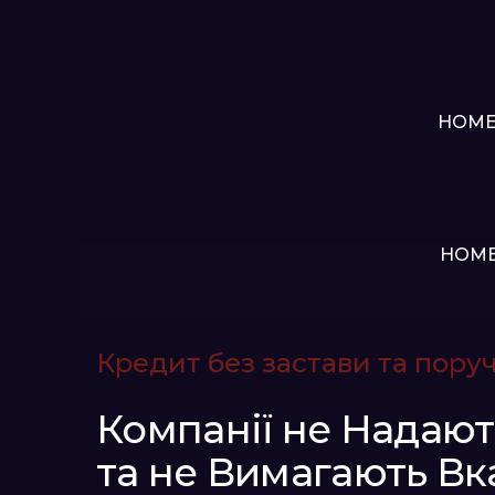
HOM
HOM
Кредит без застави та пору
Компанії не Надают
та не Вимагають Вк