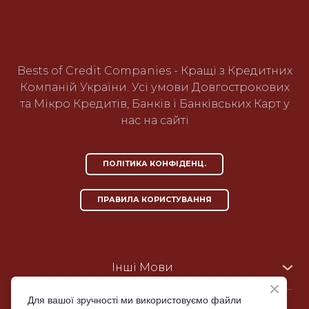
Bests of Credit Companies - Кращі з Кредитних
Компаній України. Усі умови Довгострокових
та Мікро Кредитів, Банків і Банківських Карт у
нас на сайті
ПОЛІТИКА КОНФІДЕНЦ.
ПРАВИЛА КОРИСТУВАННЯ
Інші Мови
UA
|
UA-ru
|
KZ-ru
US-en
|
PH-en
Для вашої зручності ми використовуємо файли