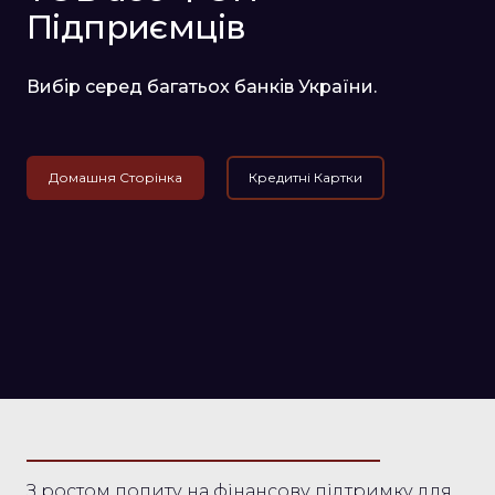
Підприємців
Вибір серед багатьох банків України.
Домашня Сторінка
Кредитні Картки
З ростом попиту на фінансову підтримку для