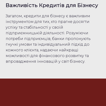
Важливість Кредитів для Бізнесу
Загалом, кредити для бізнесу є важливим
інструментом для тих, хто прагне досягти
успіху та стабільності у своїй
підприємницькій діяльності. Розуміючи
потреби підприємців, банки пропонують
гнучкі умови та індивідуальний підхід до
кожного клієнта, надаючи найкращі
можливості для фінансового розвитку та
впровадження інновацій у світ бізнесу.