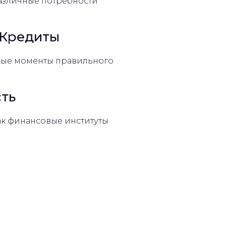
различные потребности
 Кредиты
вые моменты правильного
сть
как финансовые институты