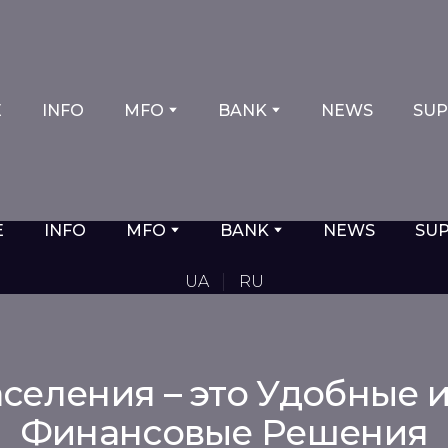
E
INFO
MFO
BANK
NEWS
SU
E
INFO
MFO
BANK
NEWS
SU
UA
RU
селения – это Удобные
Финансовые Решения