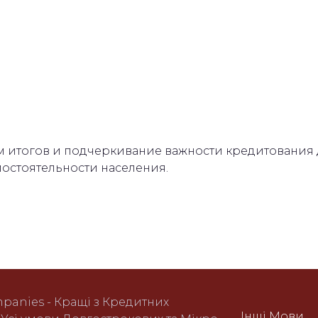
м итогов и подчеркивание важности кредитования 
остоятельности населения.
mpanies - Кращі з Кредитних
Інші Мови