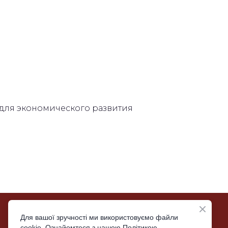
для экономического развития
Email: moc.liamg%40auni.ccob
Для вашої зручності ми використовуємо файли
cookie. Ознайомтеся з нашою Політикою