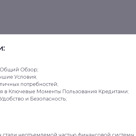
и:
 Общий Обзор;
чшие Условия;
личных потребностей;
я в Ключевые Моменты Пользования Кредитами;
Удобство и Безопасность;
 стали неотъемлемой частью финансовой системы,