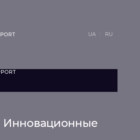
UA
RU
PPORT
PPORT
 и Инновационные