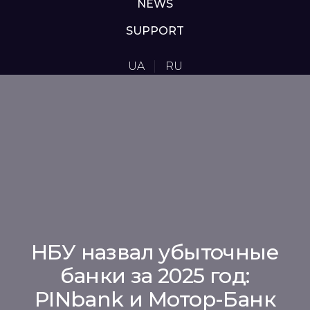
NEWS
SUPPORT
UA
RU
НБУ назвал убыточные
банки за 2025 год:
PINbank и Мотор-Банк