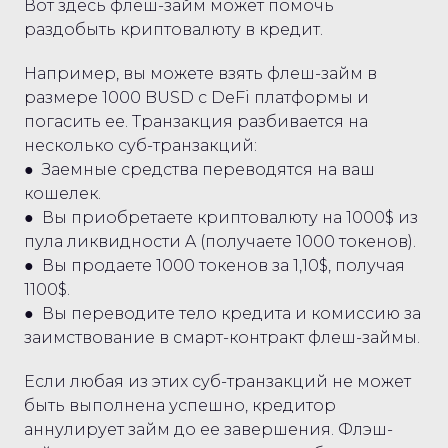
Вот здесь флеш-займ может помочь
раздобыть криптовалюту в кредит.
Например, вы можете взять флеш-займ в
размере 1000 BUSD с DeFi платформы и
погасить ее. Транзакция разбивается на
несколько суб-транзакций:
● Заемные средства переводятся на ваш
кошелек.
● Вы приобретаете криптовалюту на 1000$ из
пула ликвидности A (получаете 1000 токенов).
● Вы продаете 1000 токенов за 1,10$, получая
1100$.
● Вы переводите тело кредита и комиссию за
заимствование в смарт-контракт флеш-займы.
Если любая из этих суб-транзакций не может
быть выполнена успешно, кредитор
аннулирует займ до ее завершения. Флэш-