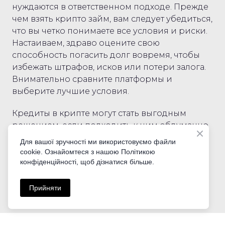
нуждаются в ответственном подходе. Прежде
чем взять крипто займ, вам следует убедиться,
что вы четко понимаете все условия и риски.
Настаиваем, здраво оцените свою
способность погасить долг вовремя, чтобы
избежать штрафов, исков или потери залога.
Внимательно сравните платформы и
выберите лучшие условия.
Кредиты в крипте могут стать выгодным
решением, если подходить к ним обдуманно
и не брать больше, чем можете вернуть. Это
Для вашої зручності ми використовуємо файли
современный инструмент, который работает
cookie. Ознайомтеся з нашою Політикою
для вас, если использовать его разумно.
конфіденційності, щоб дізнатися більше.
Прийняти