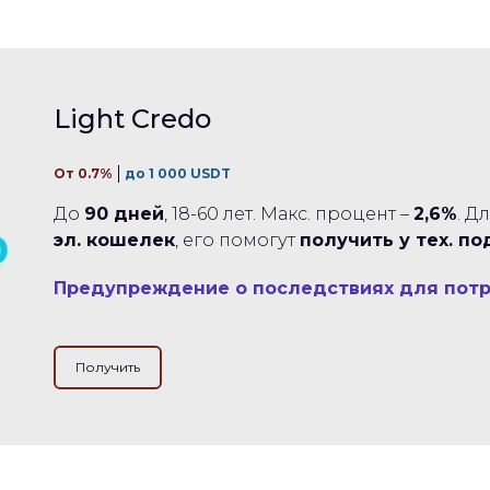
Light Credo
От 0.7%
до 1 000 USDT
До
90 дней
, 18-60 лет. Макс. процент –
2,6%
. Д
эл. кошелек
, его помогут
получить у тех. п
Предупреждение о последствиях для пот
Получить