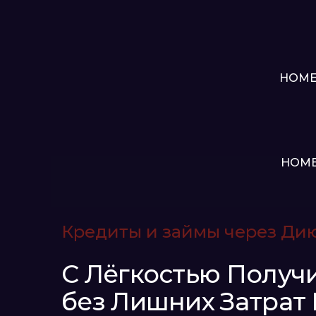
HOM
HOM
Кредиты и займы через Ди
С Лёгкостью Получ
без Лишних Затрат