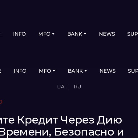
E
INFO
MFO
BANK
NEWS
SU
E
INFO
MFO
BANK
NEWS
SU
UA
RU
ю
ите Кредит Через Дию
 Времени, Безопасно и