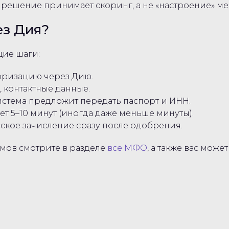
ешение принимает скоринг, а не «настроение» м
ез Дия?
щие шаги:
ризацию через Дию.
, контактные данные.
истема предложит передать паспорт и ИНН.
т 5–10 минут (иногда даже меньше минуты).
еское зачисление сразу после одобрения.
мов смотрите в разделе
все МФО
, а также вас мож