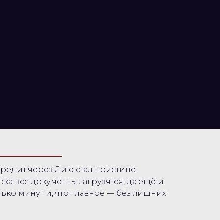
 кредит через Дию стал поистине
ка все документы загрузятся, да ещё и
ько минут и, что главное — без лишних