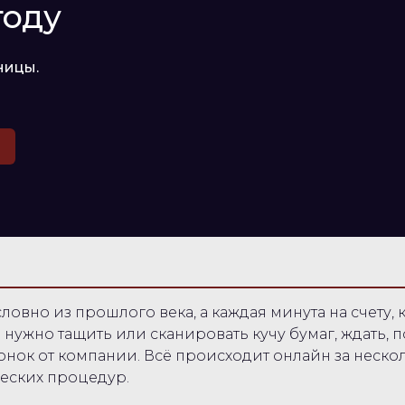
году
ницы.
словно из прошлого века, а каждая минута на счету,
ужно тащить или сканировать кучу бумаг, ждать, по
онок от компании. Всё происходит онлайн за нескол
еских процедур.