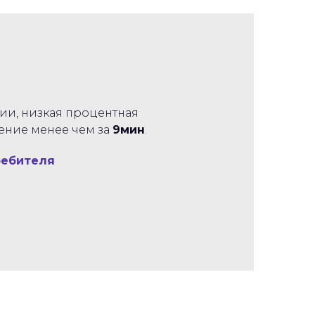
ции, низкая процентная
шение менее чем за
9мин
.
ребителя