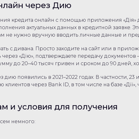
онлайн через Дию
ения кредита онлайн с помощью приложения «Дія»
аполнения актуальных данных в кредитной заявке. Э
вам не нужно вручную вводить личные данные и пре
вать с дивана. Просто заходите на сайт или в при
ерез «Дію», подтверждаете передачу документов — 
умму до 20–40 тысяч гривен и сроком до 90 дней, х
дию появились в 2021–2022 годах. В частности, 23
клиентов через Bank ID, в том числе на базе «Дії»
ам и условия для получения
всем немного: