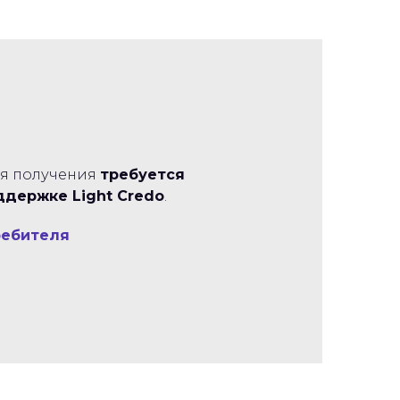
ля получения
требуется
оддержке Light Credo
.
ребителя