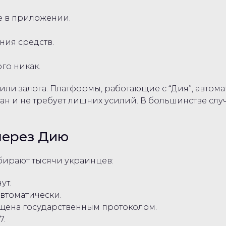
е в приложении.
ния средств.
го никак.
или залога. Платформы, работающие с “Дия”, автом
н и не требует лишних усилий. В большинстве случ
через Дию
ыбирают тысячи украинцев:
ут.
втоматически.
щена государственным протоколом.
7.