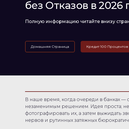
без Отказов в 2026 
Полную информацию читайте внизу стра
Домашняя Страница
Кредит 100 Процентов
В наше время, когда очереди в банках — 
незаменимым решением. Идея проста; не н
фотографировать их, а затем выжидать зв
нервов и рутинных затяжных бюрократич