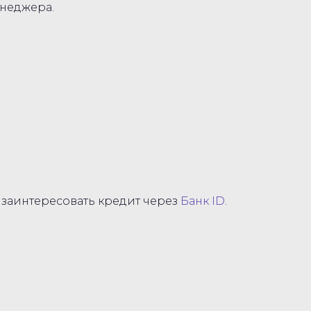
енеджера.
ет заинтересовать кредит через
Банк ID
.