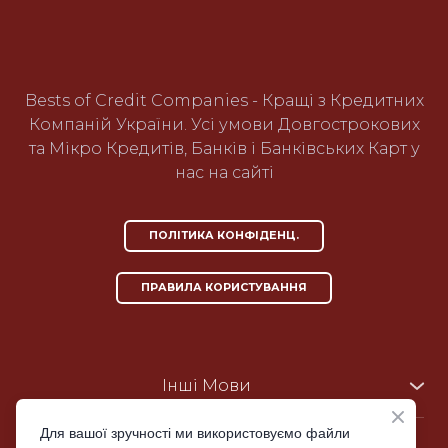
Bests of Credit Companies - Кращі з Кредитних
Компаній України. Усі умови Довгострокових
та Мікро Кредитів, Банків і Банківських Карт у
нас на сайті
ПОЛІТИКА КОНФІДЕНЦ.
ПРАВИЛА КОРИСТУВАННЯ
Інші Мови
UA
|
UA-ru
|
KZ-ru
US-en
|
PH-en
Для вашої зручності ми використовуємо файли