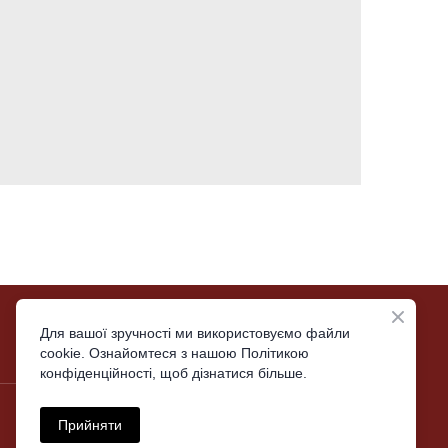
Email: moc.liamg%40auni.ccob
Для вашої зручності ми використовуємо файли
cookie. Ознайомтеся з нашою Політикою
Tell: +38(096)466-99-05
конфіденційності, щоб дізнатися більше.
Z-ru
Telegram: @bocc_inua
n
Inst: bocc_inua
L
Прийняти
O-es