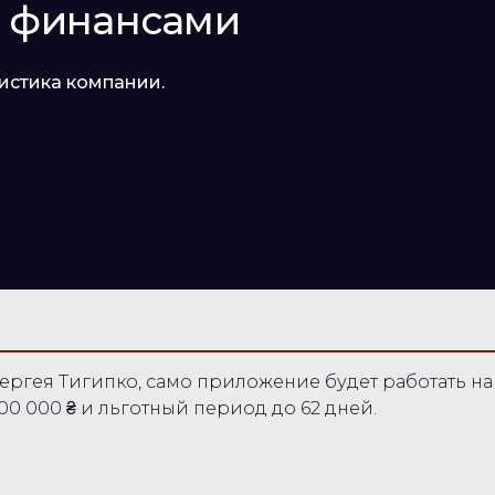
и финансами
истика компании.
ергея Тигипко, само приложение будет работать на 
00 000 ₴ и льготный период до 62 дней.