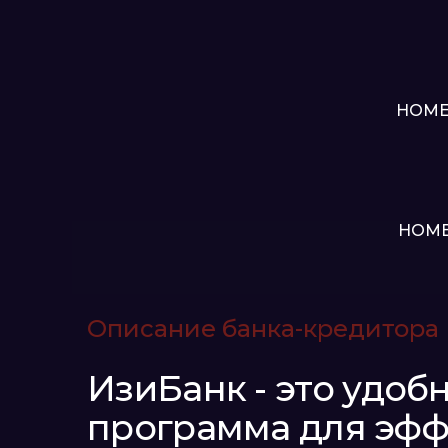
HOM
HOM
Описание банка-кредитора
ИзиБанк - это удоб
программа для эфф