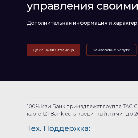
управления своим
Дополнительная информация и характер
Домашняя Страница
Банковские Услуги
100% Изи Банк принадлежат группе ТАС С
карте IZI Bank есть кредитный лимит до 2
Тех. Поддержка: