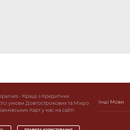
mpanies - Кращі з Кредитних
Інші Мови
 Усі умови Довгострокових та Мікро
UA
|
UA-ru
|
K
Банківських Карт у нас на сайті
US-en
|
PH-e
IN-en
|
RO
|
P
ES
|
MX-es
|
C
Ц.
ПРАВИЛА КОРИСТУВАННЯ